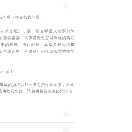
石
耳環
多穿戴式珠寶）
（
萬花筒之境
》，以一種交響樂式地夢幻陣
的驚喜饗宴；就像講究色彩與線條的萬花
拘束的圖騰，抓住眼球。耳環多戴式的機
場合或造型，呈現精巧俐落或奢華垂墜的
rat gold
。
造成的損壞以外
一年免費保養維修，收藏
或用軟布包好，請勿用超音波首飾清洗儀