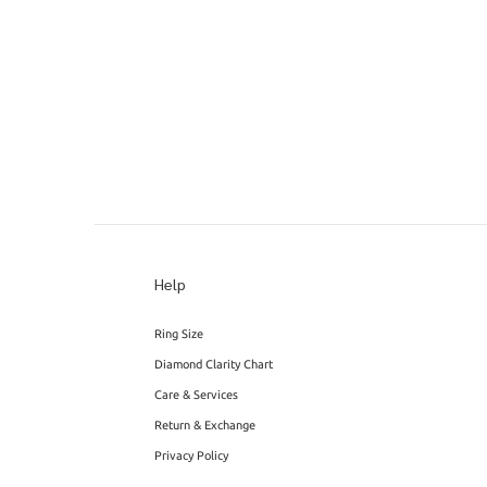
Help
Ring Size
Diamond Clarity Chart
Care & Services
Return & Exchange
Privacy Policy