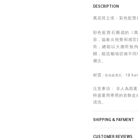
DESCRIPTION
萬花筒之境 - 彩色藍寶
彩色藍寶石圈成的《
容，協奏出視覺和感官
筒，總能以大膽而無
關，能流暢地切換不同
層次。
材質
18 ka
：
彩色藍寶石
、
非人為因素
注意事項：
時盡量用專用的首飾盒
清洗。
SHIPPING & PAYMENT
CUSTOMER REVIEWS