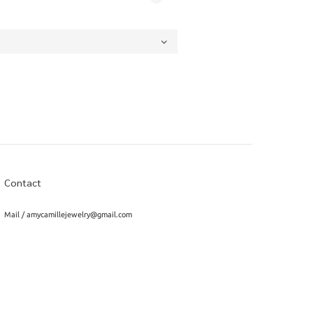
Contact
Mail / amycamillejewelry@gmail.com