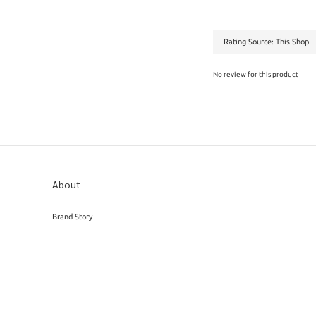
No review for this product
About
Brand Story