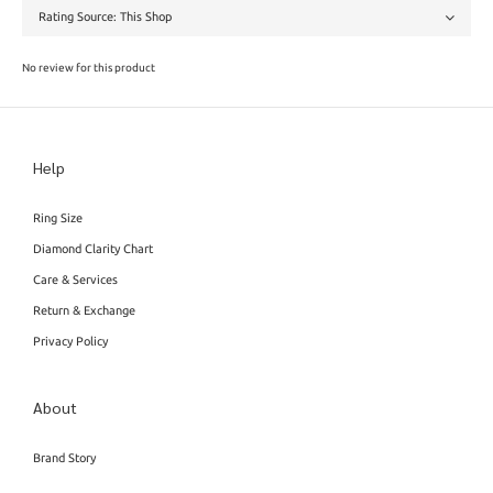
No review for this product
Help
Ring Size
Diamond Clarity Chart
Care & Services
Return & Exchange
Privacy Policy
About
Brand Story