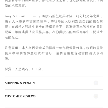
廣浩蒼穹中的羅列星辰。象徵著永恆之愛，也是撰述世世代代情與
愛的承諾箴言。
Amy & Camille Jewelry 將鑽石的堅韌與永恆，幻化於光年之間，
由引人入勝的珠寶廓型敘事，帶領每個人找到對應自我的鑽石珠
寶；在超越人類誕生歷史的珍稀前提下，返還鑽石本該擁有的日常
配戴，讓經典與俏皮風格共存。在你與鑽石的絢爛光年中，閃耀生
活的光芒。
注意事項：非人為因素造成的損壞一年免費保養維修，收藏時盡量
使用專用的首飾盒或軟布包好，請勿使用超音波首飾清洗儀清
洗。
材質：天然鑽石、18K金。
SHIPPING & PAYMENT
CUSTOMER REVIEWS