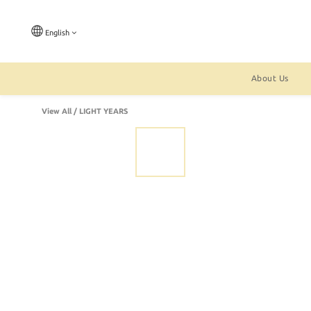
English
About Us
View All
/
LIGHT YEARS