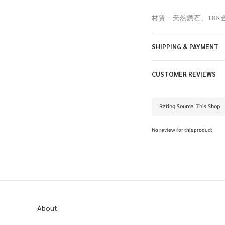
材質：天然鑽石、18K
SHIPPING & PAYMENT
CUSTOMER REVIEWS
No review for this product
About