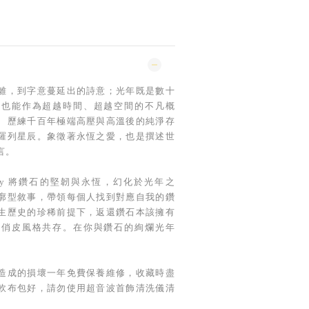
離，到字意蔓延出的詩意；光年既是數十
，也能作為超越時間、超越空間的不凡概
、歷練千百年極端高壓與高溫後的純淨存
羅列星辰。象徵著永恆之愛，也是撰述世
言。
 Jewelry 將鑽石的堅韌與永恆，幻化於光年之
廓型敘事，帶領每個人找到對應自我的鑽
生歷史的珍稀前提下，返還鑽石本該擁有
與俏皮風格共存。在你與鑽石的絢爛光年
造成的損壞一年免費保養維修，收藏時盡
軟布包好，請勿使用超音波首飾清洗儀清