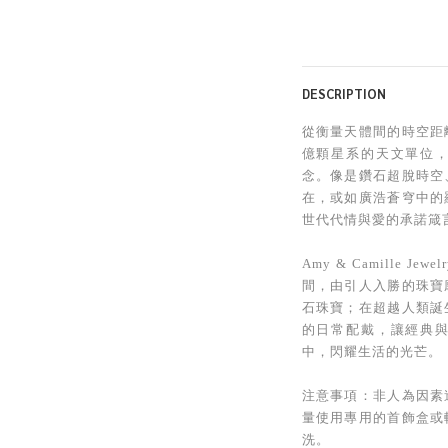
DESCRIPTION
從衡量天體間的時空距
億顆星系的天文單位
念。像是鑽石超脫時空
在，或如廣浩蒼穹中的
世代代情與愛的承諾箴
Amy & Camille
間，由引人入勝的珠寶
石珠寶；在超越人類誕
的日常配戴，讓經典
中，閃耀生活的光芒。
注意事項：非人為因素
量使用專用的首飾盒或
洗。