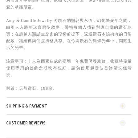
廣浩蒼穹中的羅列星辰。象徵著永恆之愛，也是撰述世世代代情與
愛的承諾箴言。
Amy & Camille Jewelry 將鑽石的堅韌與永恆，幻化於光年之間，
由引人入勝的珠寶廓型敘事，帶領每個人找到對應自我的鑽石珠
寶；在超越人類誕生歷史的珍稀前提下，返還鑽石本該擁有的日常
配戴，讓經典與俏皮風格共存。在你與鑽石的絢爛光年中，閃耀生
活的光芒。
注意事項：非人為因素造成的損壞一年免費保養維修，收藏時盡量
使用專用的首飾盒或軟布包好，請勿使用超音波首飾清洗儀清
洗。
材質：天然鑽石、18K金。
SHIPPING & PAYMENT
CUSTOMER REVIEWS