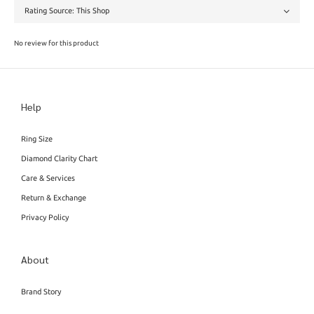
No review for this product
Help
Ring Size
Diamond Clarity Chart
Care & Services
Return & Exchange
Privacy Policy
About
Brand Story