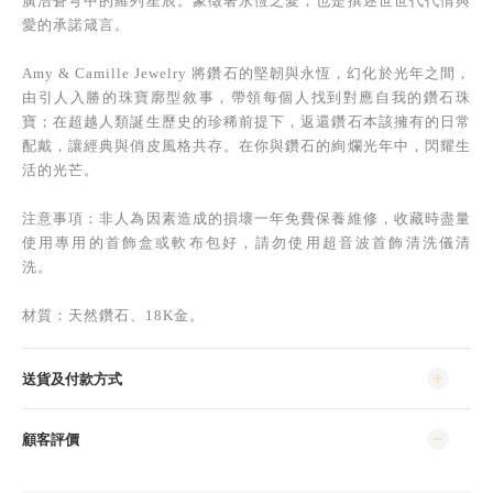
廣浩蒼穹中的羅列星辰。象徵著永恆之愛，也是撰述世世代代情與
愛的承諾箴言。
Amy & Camille Jewelry 將鑽石的堅韌與永恆，幻化於光年之間，
由引人入勝的珠寶廓型敘事，帶領每個人找到對應自我的鑽石珠
寶；在超越人類誕生歷史的珍稀前提下，返還鑽石本該擁有的日常
配戴，讓經典與俏皮風格共存。在你與鑽石的絢爛光年中，閃耀生
活的光芒。
注意事項：非人為因素造成的損壞一年免費保養維修，收藏時盡量
使用專用的首飾盒或軟布包好，請勿使用超音波首飾清洗儀清
洗。
材質：天然鑽石、18K金。
送貨及付款方式
顧客評價